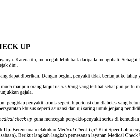
HECK UP
 biayanya. Karena itu, mencegah lebih baik daripada mengobati. Sebaga
jak dini.
ang dapat diberikan. Dengan begini, penyakit tidak berlanjut ke tahap 
k muda maupun orang lanjut usia. Orang yang terlihat sehat pun perlu
unjukkan gejala.
n, pengidap penyakit kronis seperti hipertensi dan diabetes yang belum
persyaratan khusus seperti asuransi dan uji saring untuk jenjang pendi
edical check up
guna mencegah penyakit-penyakit serius di kemudian 
eck Up. Berencana melakukan M
edical Check Up
? Kini SpeedLab men
ahaan). Berikut langkah-langkah pemesanan layanan Medical Check 