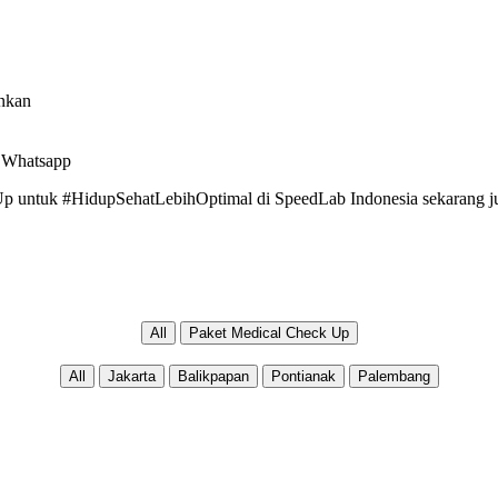
inkan
i Whatsapp
 Up untuk #HidupSehatLebihOptimal di SpeedLab Indonesia sekarang j
All
Paket Medical Check Up
All
Jakarta
Balikpapan
Pontianak
Palembang