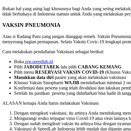
Bukan hal yang asing lagi khususnya bagi Anda yang sering melakuka
tidak berbahaya di Indonesia namun untuk Anda yang melakukan perjal
VAKSIN PNEUMONIA
Atau si Radang Paru yang jangan dianggap remeh. Vaksin Pneumonia
menyerang bagian pernapasan. Selain Vaksin Covic-19 lengkapi prot
Cara melakukan pendaftaran Vaksinasi sebagai berikut:
Buka
reg.speedlab.id
Pilih
JABODETABEK
lalu pilih
CABANG KEMANG
Pilih menu
RESERVASI VAKSIN COVID-19
(Khusus Vaks
Masukkan data diri
pasien yang akan melakukan vaksinasi
Khusus Vaksin Sinopharm
WAJIB
mendaftarkan minimal 2 or
Konfirmasi data peserta yang telah divalidasi dan lakukan pem
Setelah itu pastikan peserta yang didaftarkan bisa hadir di tang
ALASAN kenapa Anda harus melakukan Vaksinasi
Dengan mengikuti vaksinasi, itu artinya Anda mendukung menu
Mengurangi resiko terpapar virus Covid-19 atua virus lainnya 
Dengan sudah mengikuti vaksin itu artinya bisa dengan nyaman
Vaksinasi di SpeedLab Indonesia lebih mudah dan dijamin aman 