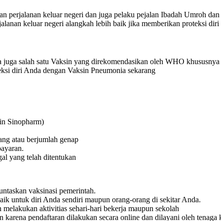
n perjalanan keluar negeri dan juga pelaku pejalan Ibadah Umroh dan I
anan keluar negeri alangkah lebih baik jika memberikan proteksi diri
 juga salah satu Vaksin yang direkomendasikan oleh WHO khususnya 
eksi diri Anda dengan Vaksin Pneumonia sekarang
in Sinopharm)
ang atau berjumlah genap
bayaran.
gal yang telah ditentukan
ntaskan vaksinasi pemerintah.
baik untuk diri Anda sendiri maupun orang-orang di sekitar Anda.
 melakukan aktivitias sehari-hari bekerja maupun sekolah
karena pendaftaran dilakukan secara online dan dilayani oleh tenaga k